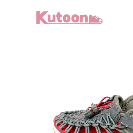
メ
イ
ン
コ
ン
テ
ン
ツ
へ
移
動