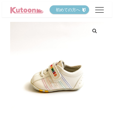
メ
初めての方へ
イ
ン
コ
ン
テ
ン
ツ
へ
移
動