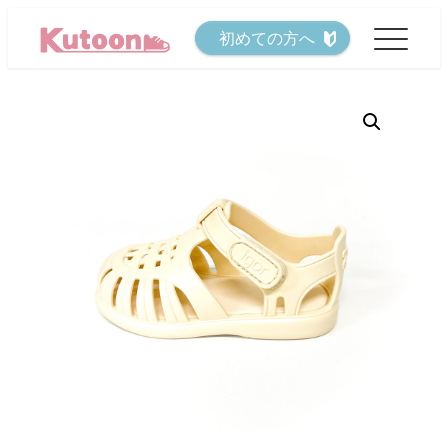
メ
初めての方へ
イ
ン
コ
ン
テ
ン
ツ
へ
移
動