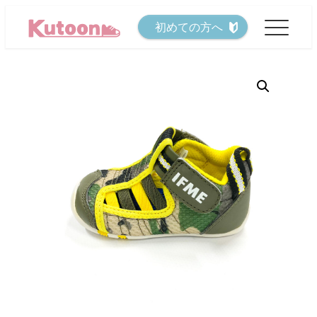
メ
初めての方へ
イ
ン
コ
ン
テ
ン
ツ
へ
移
動