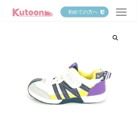
メ
初めての方へ
イ
ン
コ
ン
テ
ン
ツ
へ
移
動