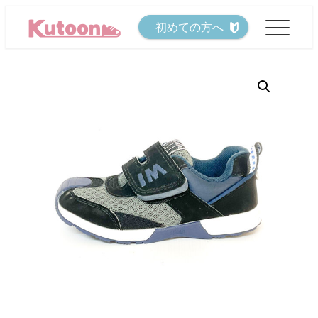
メ
初めての方へ
イ
ン
コ
ン
テ
ン
ツ
へ
移
動