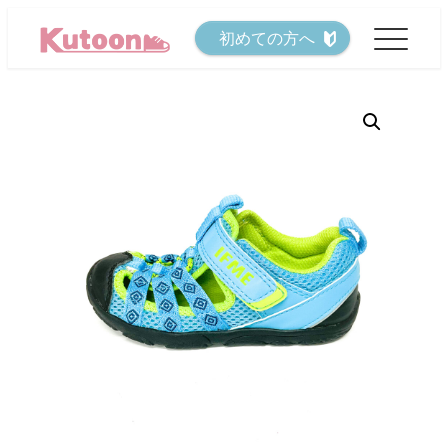
メ
初めての方へ
イ
ン
コ
ン
テ
ン
ツ
へ
移
動