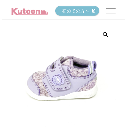
メ
初めての方へ
イ
ン
コ
ン
テ
ン
ツ
へ
移
動