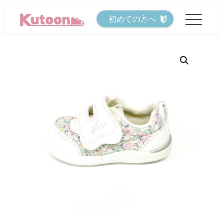
メ
初めての方へ
イ
ン
コ
ン
テ
ン
ツ
へ
移
動