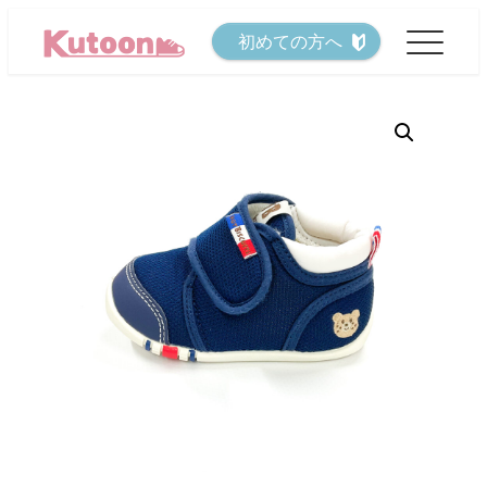
メ
初めての方へ
イ
ン
コ
ン
テ
ン
ツ
へ
移
動