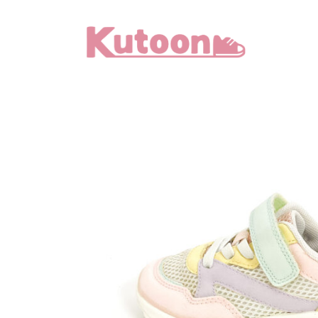
メ
イ
ン
コ
ン
テ
ン
ツ
へ
移
動