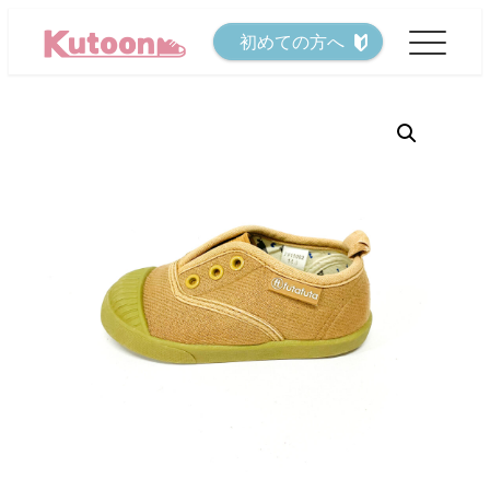
メ
初めての方へ
イ
ン
コ
ン
テ
ン
ツ
へ
移
動