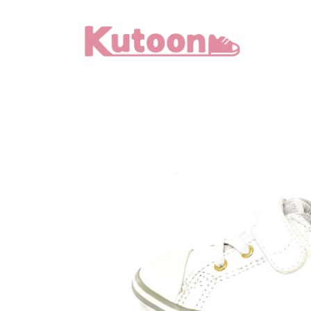
メ
イ
ン
コ
ン
テ
ン
ツ
へ
移
動