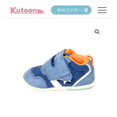
メ
初めての方へ
イ
ン
コ
ン
テ
ン
ツ
へ
移
動