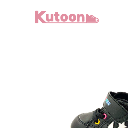
メ
イ
ン
コ
ン
テ
ン
ツ
へ
移
動