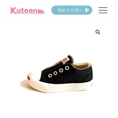
メ
初めての方へ
イ
ン
コ
ン
テ
ン
ツ
へ
移
動