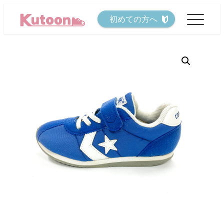
メ
初めての方へ
イ
ン
コ
ン
テ
ン
ツ
へ
移
動