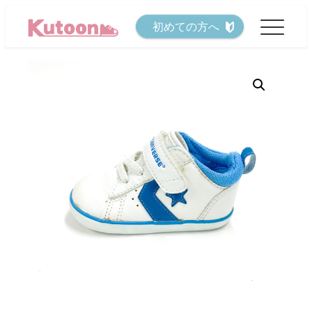
メ
初めての方へ
イ
ン
コ
ン
テ
ン
ツ
へ
移
動