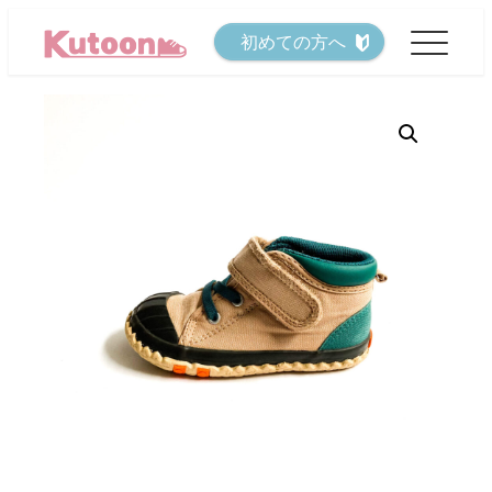
メ
初めての方へ
イ
ン
コ
ン
テ
ン
ツ
へ
移
動