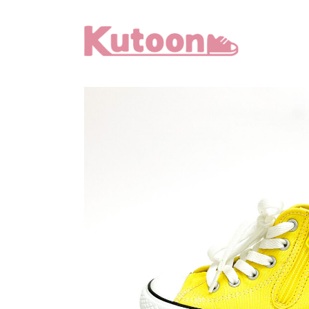
メ
イ
ン
コ
ン
テ
ン
ツ
へ
移
動