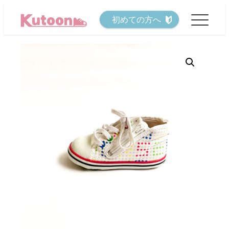
メ
初めての方へ
イ
ン
コ
ン
テ
ン
ツ
へ
移
動