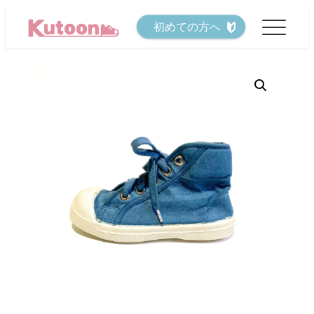
メ
初めての方へ
イ
ン
コ
ン
テ
ン
ツ
へ
移
動