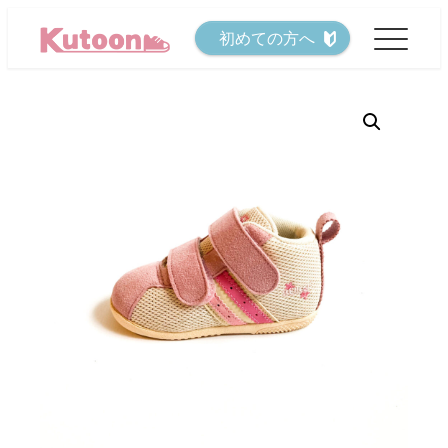
メ
初めての方へ
イ
ン
コ
ン
テ
ン
ツ
へ
移
動