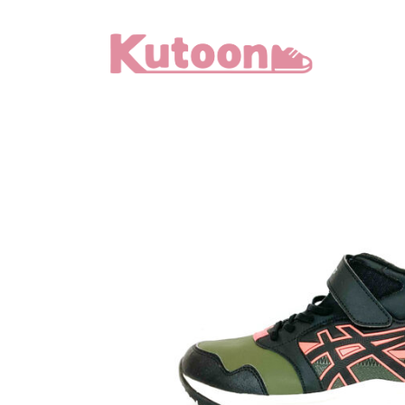
メ
イ
ン
コ
ン
テ
ン
ツ
へ
移
動