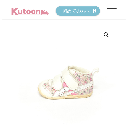
メ
初めての方へ
イ
ン
コ
ン
テ
ン
ツ
へ
移
動