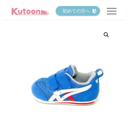
メ
初めての方へ
イ
ン
コ
ン
テ
ン
ツ
へ
移
動