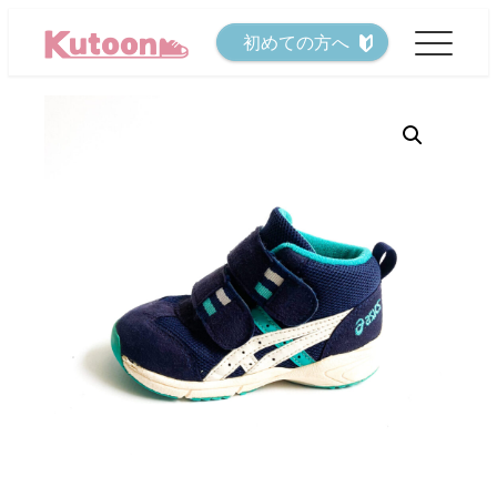
メ
初めての方へ
イ
ン
コ
ン
テ
ン
ツ
へ
移
動