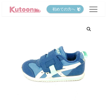
メ
初めての方へ
イ
ン
コ
ン
テ
ン
ツ
へ
移
動