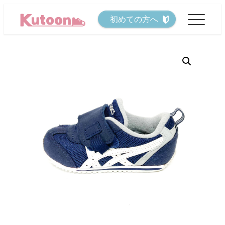
メ
初めての方へ
イ
ン
コ
ン
テ
ン
ツ
へ
移
動