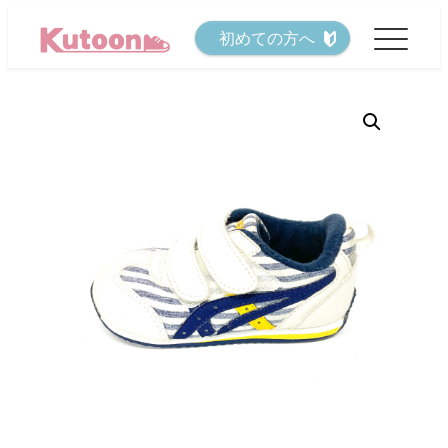
メ
初めての方へ
イ
ン
コ
ン
テ
ン
ツ
へ
移
動