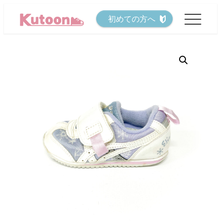
メ
初めての方へ
イ
ン
コ
ン
テ
ン
ツ
へ
移
動