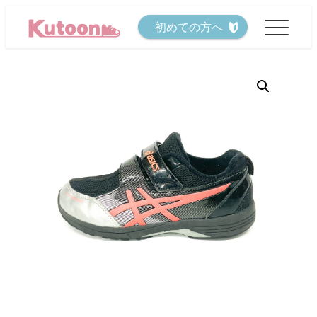
メ
初めての方へ
イ
ン
コ
ン
テ
ン
ツ
へ
移
動