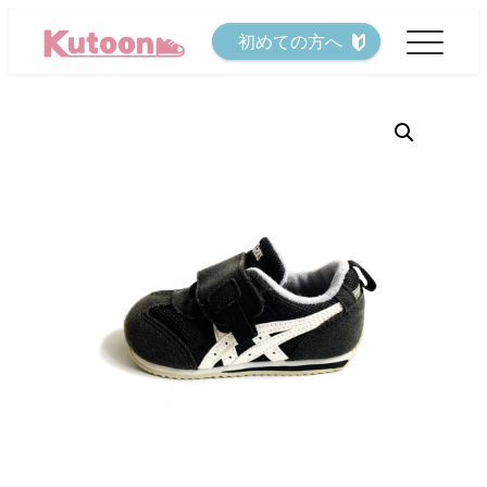
メ
初めての方へ
イ
ン
コ
ン
テ
ン
ツ
へ
移
動