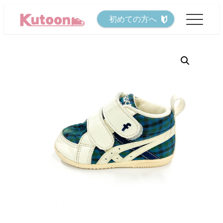
メ
初めての方へ
イ
ン
コ
ン
テ
ン
ツ
へ
移
動