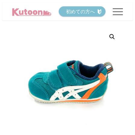
メ
初めての方へ
イ
ン
コ
ン
テ
ン
ツ
へ
移
動