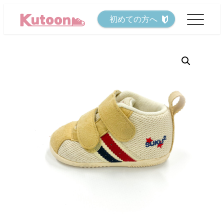
メ
初めての方へ
イ
ン
コ
ン
テ
ン
ツ
へ
移
動