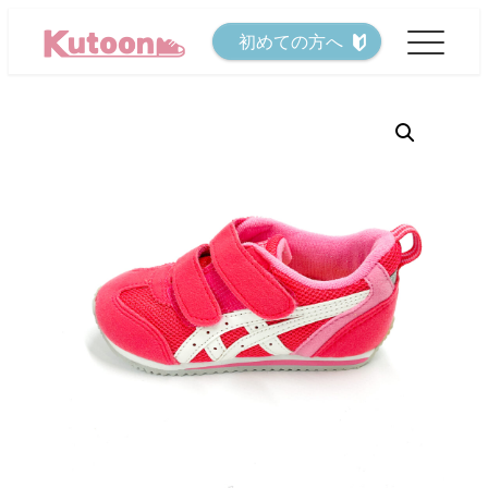
メ
初めての方へ
イ
ン
コ
ン
テ
ン
ツ
へ
移
動