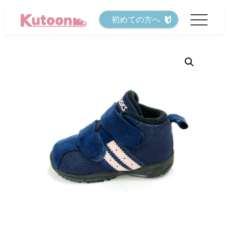
メ
初めての方へ
イ
ン
コ
ン
テ
ン
ツ
へ
移
動