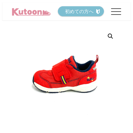
メ
初めての方へ
イ
ン
コ
ン
テ
ン
ツ
へ
移
動