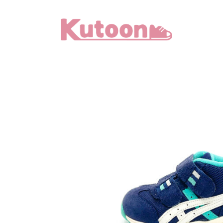
メ
イ
ン
コ
ン
テ
ン
ツ
へ
移
動