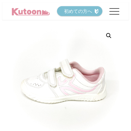
メ
初めての方へ
イ
ン
コ
ン
テ
ン
ツ
へ
移
動