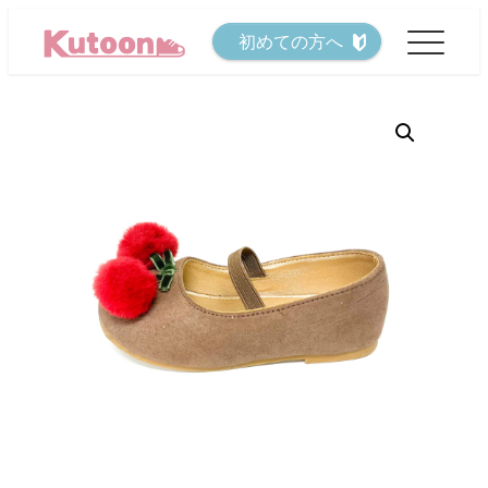
メ
初めての方へ
イ
ン
コ
ン
テ
ン
ツ
へ
移
動