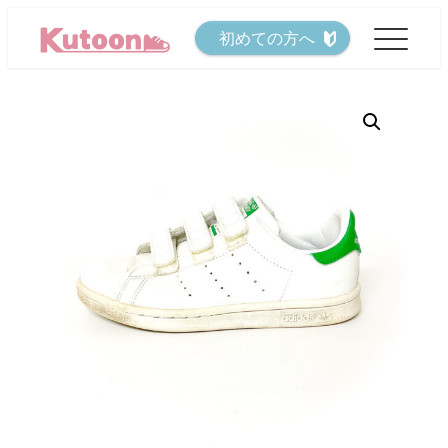
メ
初めての方へ
イ
ン
コ
ン
テ
ン
ツ
へ
移
動