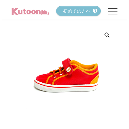
メ
初めての方へ
イ
ン
コ
ン
テ
ン
ツ
へ
移
動