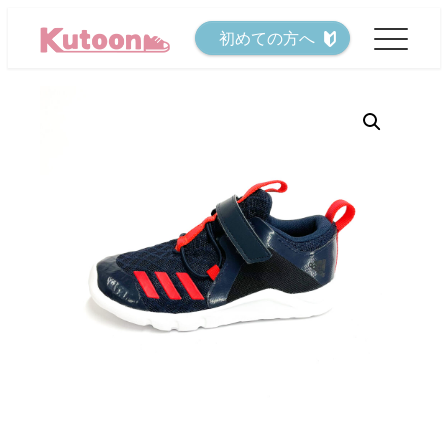
メ
初めての方へ
イ
ン
コ
ン
テ
ン
ツ
へ
移
動