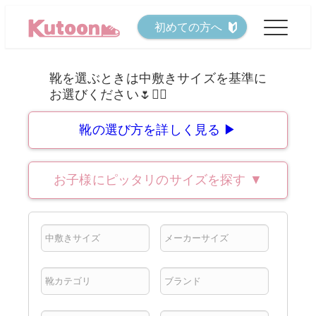
メ
初めての方へ
イ
ン
コ
ン
テ
靴の選び方を詳しく見る ▶
ン
ツ
お子様にピッタリのサイズを探す
▼
へ
移
動