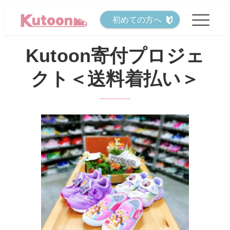
メ
初めての方へ
イ
ン
Kutoon寄付プロジェ
コ
クト＜送料着払い＞
ン
テ
ン
ツ
へ
移
動