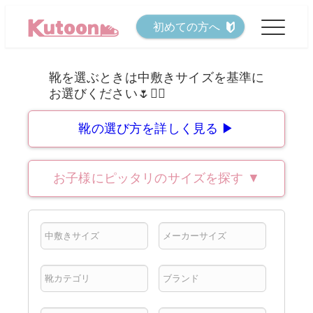
メ
初めての方へ
イ
ン
コ
ン
テ
靴の選び方を詳しく見る ▶
ン
ツ
お子様にピッタリのサイズを探す
▼
へ
移
動