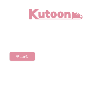
メ
イ
ン
コ
ン
テ
ン
申し込む
ツ
へ
移
動