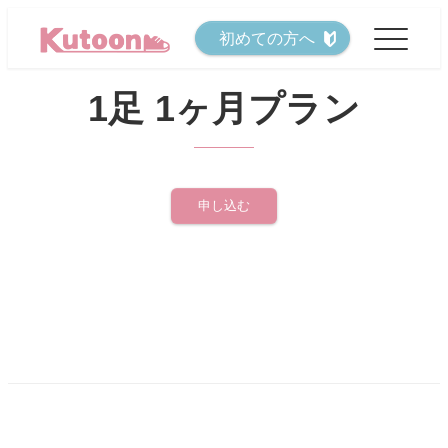
メ
初めての方へ
イ
ン
1足 1ヶ月プラン
コ
ン
テ
ン
申し込む
ツ
へ
移
動